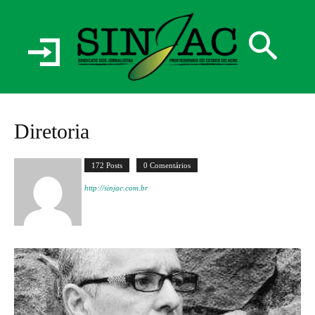
Diretoria
172 Posts
0 Comentários
http://sinjac.com.br